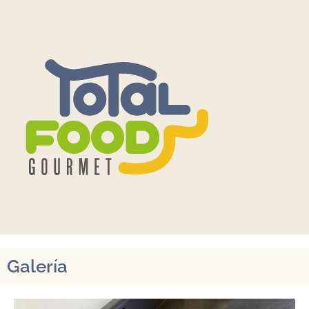
Ir
al
contenido
Galería